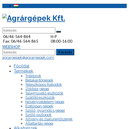
06/46-564-864
H-P
Fax: 06/46-564-865
08:00-16:00
WEBSHOP
Keresés
agrargepek@agrargepek.com
Főoldal
Termékek
Traktorok
Betakarítógépek
Teleszkópos Rakodók
Zöldsor gépei
Talajművelő eszközök
Szállító eszközök
Növényvédelem gépei
Építőipari gépek
Szőlő, gyümölcs gépei
Szőlő oszlopok
Állvány és zsalurendszerek
Állattartás gépei
Alkatrészek