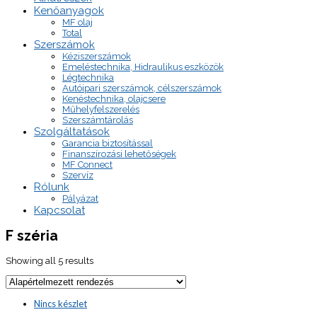
Kenőanyagok
MF olaj
Total
Szerszámok
Kéziszerszámok
Emeléstechnika, Hidraulikus eszközök
Légtechnika
Autóipari szerszámok, célszerszámok
Kenéstechnika, olajcsere
Műhelyfelszerelés
Szerszámtárolás
Szolgáltatások
Garancia biztosítással
Finanszírozási lehetőségek
MF Connect
Szervíz
Rólunk
Pályázat
Kapcsolat
F széria
Showing all 5 results
Nincs készlet