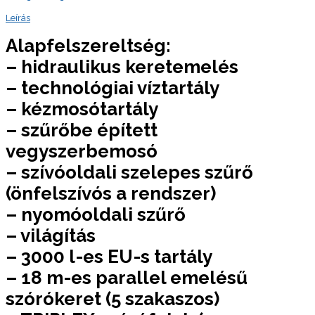
Leírás
Alapfelszereltség:
– hidraulikus keretemelés
– technológiai víztartály
– kézmosótartály
– szűrőbe épített
vegyszerbemosó
– szívóoldali szelepes szűrő
(önfelszívós a rendszer)
– nyomóoldali szűrő
– világítás
– 3000 l-es EU-s tartály
– 18 m-es parallel emelésű
szórókeret (5 szakaszos)