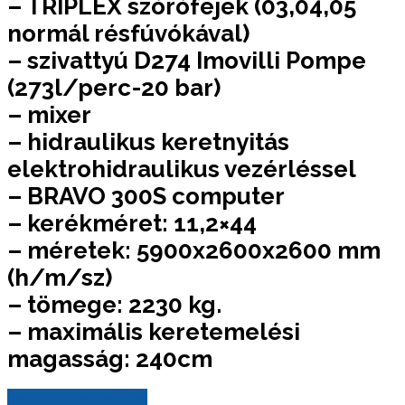
– TRIPLEX szórófejek (03,04,05
normál résfúvókával)
– szivattyú D274 Imovilli Pompe
(273l/perc-20 bar)
– mixer
– hidraulikus keretnyitás
elektrohidraulikus vezérléssel
– BRAVO 300S computer
– kerékméret: 11,2×44
– méretek: 5900x2600x2600 mm
(h/m/sz)
– tömege: 2230 kg.
– maximális keretemelési
magasság: 240cm
Termékismertető letöltése