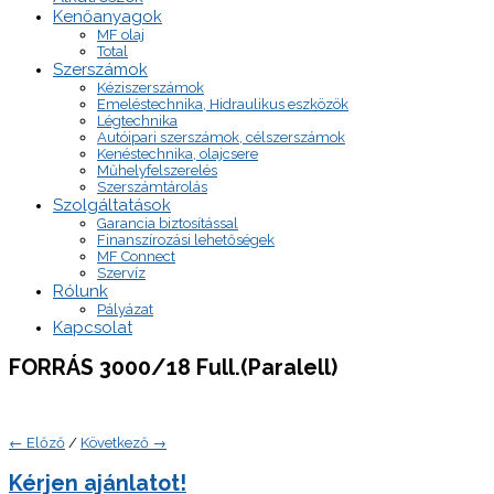
Kenőanyagok
MF olaj
Total
Szerszámok
Kéziszerszámok
Emeléstechnika, Hidraulikus eszközök
Légtechnika
Autóipari szerszámok, célszerszámok
Kenéstechnika, olajcsere
Műhelyfelszerelés
Szerszámtárolás
Szolgáltatások
Garancia biztosítással
Finanszírozási lehetőségek
MF Connect
Szervíz
Rólunk
Pályázat
Kapcsolat
FORRÁS 3000/18 Full.(Paralell)
← Előző
/
Következő →
Kérjen ajánlatot!