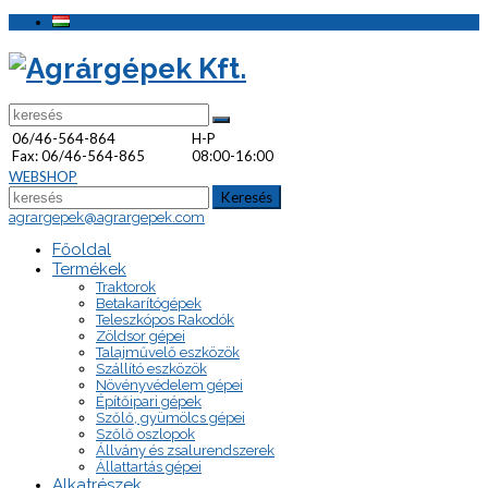
06/46-564-864
H-P
Fax: 06/46-564-865
08:00-16:00
WEBSHOP
Keresés
agrargepek@agrargepek.com
Főoldal
Termékek
Traktorok
Betakarítógépek
Teleszkópos Rakodók
Zöldsor gépei
Talajművelő eszközök
Szállító eszközök
Növényvédelem gépei
Építőipari gépek
Szőlő, gyümölcs gépei
Szőlő oszlopok
Állvány és zsalurendszerek
Állattartás gépei
Alkatrészek