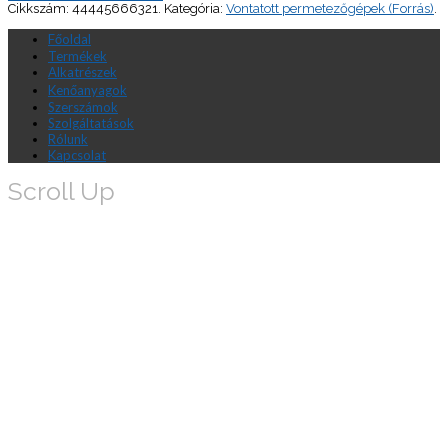
Cikkszám:
44445666321
.
Kategória:
Vontatott permetezőgépek (Forrás)
.
Főoldal
Termékek
Alkatrészek
Kenőanyagok
Szerszámok
Szolgáltatások
Rólunk
Kapcsolat
Scroll Up