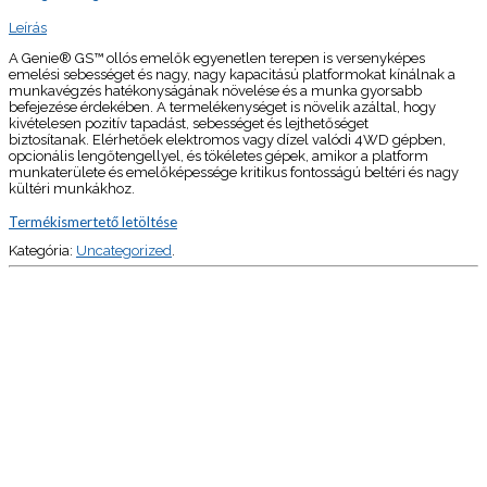
Leírás
A Genie® GS™ ollós emelők egyenetlen terepen is versenyképes
emelési sebességet és nagy, nagy kapacitású platformokat kínálnak a
munkavégzés hatékonyságának növelése és a munka gyorsabb
befejezése érdekében. A termelékenységet is növelik azáltal, hogy
kivételesen pozitív tapadást, sebességet és lejthetőséget
biztosítanak. Elérhetőek elektromos vagy dízel valódi 4WD gépben,
opcionális lengőtengellyel, és tökéletes gépek, amikor a platform
munkaterülete és emelőképessége kritikus fontosságú beltéri és nagy
kültéri munkákhoz.
Termékismertető letöltése
Kategória:
Uncategorized
.