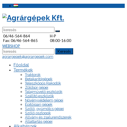
06/46-564-864
H-P
Fax: 06/46-564-865
08:00-16:00
WEBSHOP
Keresés
agrargepek@agrargepek.com
Főoldal
Termékek
Traktorok
Betakarítógépek
Teleszkópos Rakodók
Zöldsor gépei
Talajművelő eszközök
Szállító eszközök
Növényvédelem gépei
Építőipari gépek
Szőlő, gyümölcs gépei
Szőlő oszlopok
Állvány és zsalurendszerek
Állattartás gépei
Alkatrészek