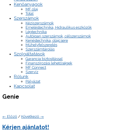
Kenőanyagok
MF olaj
Total
Szerszámok
Kéziszerszámok
Emeléstechnika, Hidraulikus eszközök
Légtechnika
Autóipari szerszámok, célszerszámok
Kenéstechnika, olajcsere
Műhelyfelszerelés
Szerszámtárolás
Szolgáltatások
Garancia biztosítással
Finanszírozási lehetőségek
MF Connect
Szervíz
Rólunk
Pályázat
Kapcsolat
Genie
← Előző
/
Következő →
Kérjen ajánlatot!